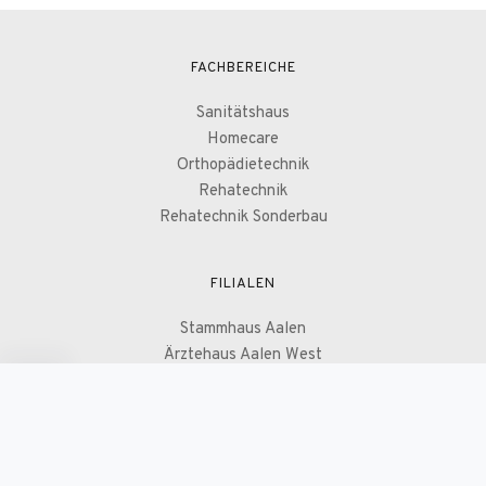
FACHBEREICHE
Sanitätshaus
Homecare
Orthopädietechnik
Rehatechnik
Rehatechnik Sonderbau
FILIALEN
Stammhaus Aalen
Ärztehaus Aalen West
Ostalbklinikum Aalen
Bopfingen
Ellwangen